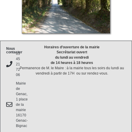
Horaires d’ouverture de la mairie
Nous
contacter
Secrétariat ouvert
05
du lundi au vendredi
45
de 14 heures à 18 heures
21
Permanence de M. le Maire : à la mairie tous les soirs du lundi au
72
vendredi à partir de 17H ou sur rendez-vous.
06
Mairie
de
Genac,
1 place
de la
mairie
16170
Genac-
Bignac